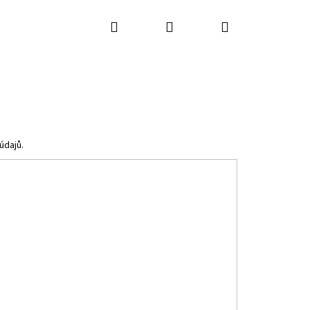
Hledat
Přihlášení
Nákupní
košík
údajů.