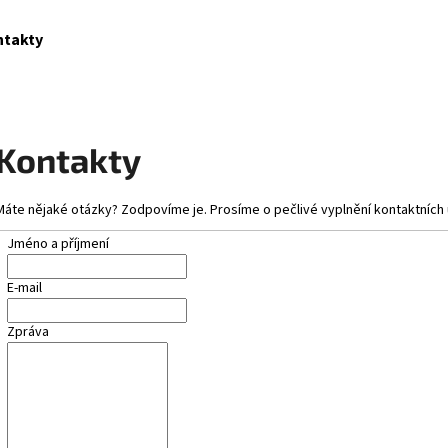
ntakty
Co potřebujete najít?
Kontakty
HLEDAT
Máte nějaké otázky? Zodpovíme je. Prosíme o pečlivé vyplnění kontaktních 
Jméno a příjmení
E-mail
Zpráva