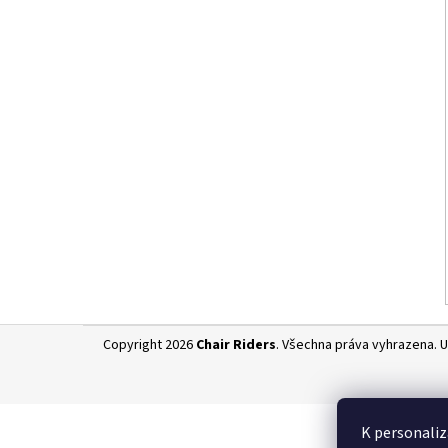
l
Z
Copyright 2026
Chair Riders
. Všechna práva vyhrazena.
U
á
p
a
K personaliz
t