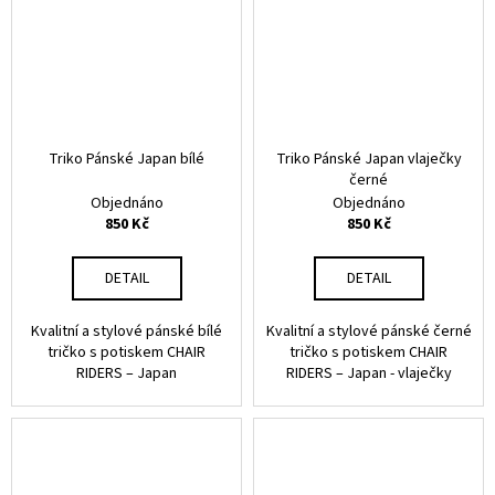
a
j
í
t
?
Triko Pánské Japan bílé
Triko Pánské Japan vlaječky
černé
Objednáno
Objednáno
850 Kč
850 Kč
HLEDAT
DETAIL
DETAIL
Kvalitní a stylové pánské bílé
Kvalitní a stylové pánské černé
tričko s potiskem CHAIR
tričko s potiskem CHAIR
RIDERS – Japan
RIDERS – Japan - vlaječky