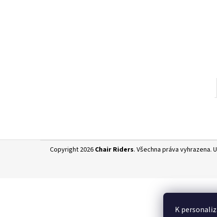
l
Z
Copyright 2026
Chair Riders
. Všechna práva vyhrazena.
U
á
p
a
t
í
K personaliz