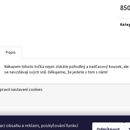
850
Měrn
cena:
Kate
Popis
Nákupem tohoto trička nejen získáte pohodlný a nadčasový kousek, ale z
se nevzdávají svých snů. Děkujeme, že jedete v tom s námi!
pravit nastavení cookies
aci obsahu a reklam, poskytování funkcí
Odmítnout