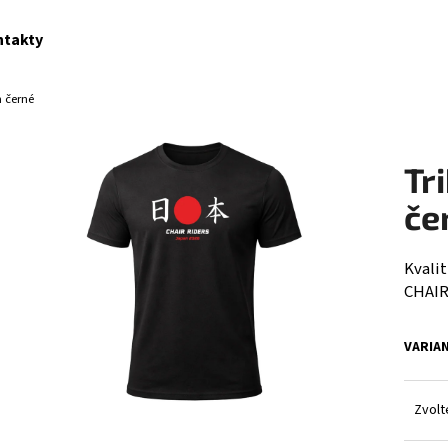
ntakty
n černé
Co potřebujete najít?
Tr
HLEDAT
če
Kvalit
CHAIR
VARIA
Zvolt