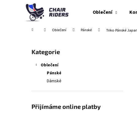
K
Přejít
na
o
Oblečení
Ko
obsah
Zpět
Zpět
š
do
do
í
Domů
Oblečení
Pánské
Triko Pánské Japa
obchodu
obchodu
k
P
o
Přeskočit
Kategorie
s
kategorie
t
Oblečení
r
Pánské
a
Dámské
n
n
í
Přijímáme online platby
p
a
n
e