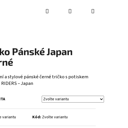
Hledat
Přihlášení
Nákupní
košík
iko Pánské Japan
rné
ní a stylové pánské černé tričko s potiskem
 RIDERS – Japan
NTA
e variantu
Kód:
Zvolte variantu