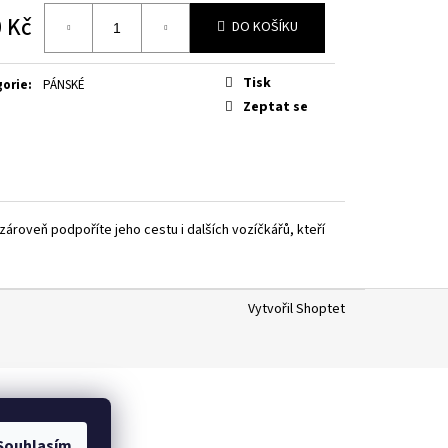
 Kč
DO KOŠÍKU
á
Tisk
gorie
:
PÁNSKÉ
Zeptat se
ároveň podpoříte jeho cestu i dalších vozíčkářů, kteří
Vytvořil Shoptet
Souhlasím